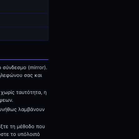
 σύνδεσμο (mirror).
τηλεφώνου σας και
 χωρίς ταυτότητα, η
ψεων.
συνήθως λαμβάνουν
έξτε τη μέθοδο που
ώστε το υπόλοιπό