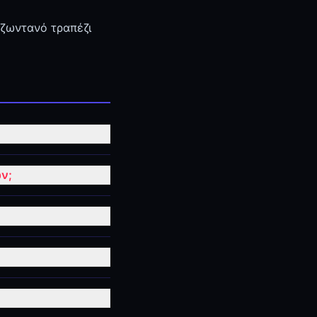
 ζωντανό τραπέζι
ν;