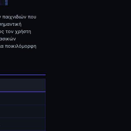
 παιχνιδιών που
σημαντική
ος τον χρήστη
λασικών
ια ποικιλόμορφη
ά