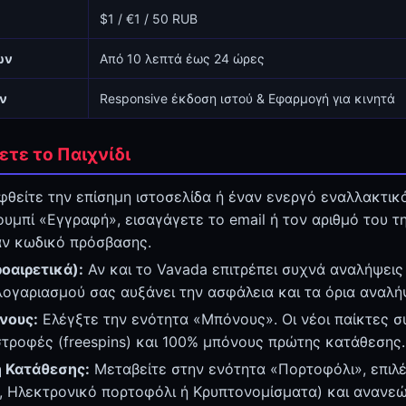
$1 / €1 / 50 RUB
ων
Από 10 λεπτά έως 24 ώρες
ν
Responsive έκδοση ιστού & Εφαρμογή για κινητά
τε το Παιχνίδι
θείτε την επίσημη ιστοσελίδα ή έναν ενεργό εναλλακτικό
ουμπί «Εγγραφή», εισαγάγετε το email ή τον αριθμό του 
αν κωδικό πρόσβασης.
οαιρετικά):
Αν και το Vavada επιτρέπει συχνά αναλήψεις
ογαριασμού σας αυξάνει την ασφάλεια και τα όρια αναλή
νους:
Ελέγξτε την ενότητα «Μπόνους». Οι νέοι παίκτες 
τροφές (freespins) και 100% μπόνους πρώτης κατάθεσης.
 Κατάθεσης:
Μεταβείτε στην ενότητα «Πορτοφόλι», επιλ
, Ηλεκτρονικό πορτοφόλι ή Κρυπτονομίσματα) και ανανε