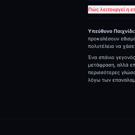
Πώς λειτουργεί η 
Υπεύθυνο Παιχνίδι
προκαλέσουν εθισμό
πολυτέλεια να χάσε
Ένα σπάνιο γεγονός
μετάφραση, αλλά επ
περισσότερες γλώσσ
λόγω των επαναλαμ