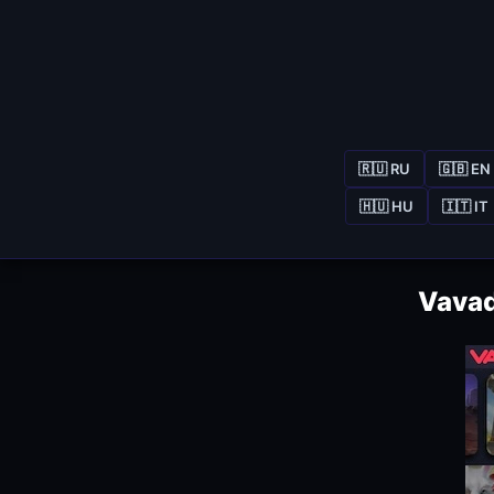
🇷🇺 RU
🇬🇧 EN
🇭🇺 HU
🇮🇹 IT
Vavad