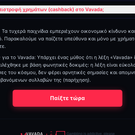
επιστροφή χρημάτων (cashback) στο Vavada;
:
Τα τυχερά παιχνίδια εμπεριέχουν οικονομικό κίνδυνο κα
. Παρακαλούμε να παίζετε υπεύθυνα και μόνο με χρήματ
τε.
 για το Vavada: Υπάρχει ένας μύθος ότι η λέξη «Vavada» 
ιλέχθηκε με βάση φωνητικές δοκιμές: η λέξη είναι εύκολ
ες του κόσμου, δεν φέρει αρνητικές σημασίες και απομν
βανόμενων συλλαβών της (παρήχηση).
Παίξτε τώρα
VAVADA
Gambling is addictive, please