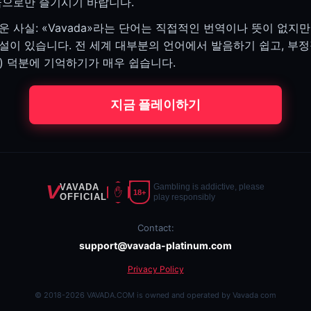
금으로만 즐기시기 바랍니다.
 사실: «Vavada»라는 단어는 직접적인 번역이나 뜻이 없지
설이 있습니다. 전 세계 대부분의 언어에서 발음하기 쉽고, 부정
) 덕분에 기억하기가 매우 쉽습니다.
지금 플레이하기
V
VAVADA
Gambling is addictive, please
✋
18+
OFFICIAL
play responsibly
Contact:
support@vavada-platinum.com
Privacy Policy
© 2018-2026 VAVADA.COM is owned and operated by Vavada com