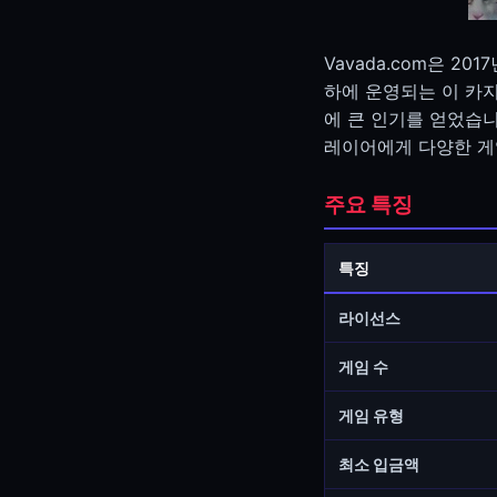
Vavada.com
은 20
하에 운영되는 이 카
에 큰 인기를 얻었습니
레이어에게 다양한 게
주요 특징
특징
라이선스
게임 수
게임 유형
최소 입금액