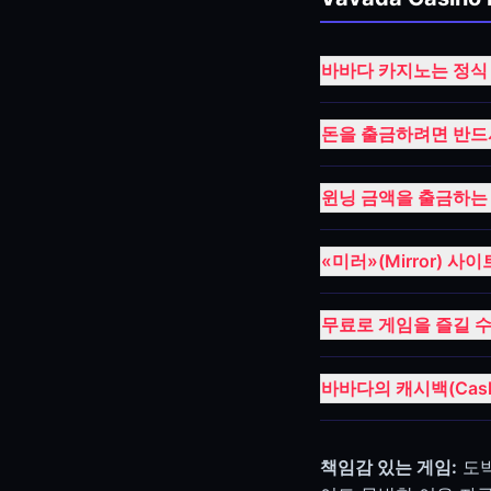
바바다 카지노는 정식
돈을 출금하려면 반드
윈닝 금액을 출금하는
«미러»(Mirror) 
무료로 게임을 즐길 수
바바다의 캐시백(Cas
책임감 있는 게임:
도박