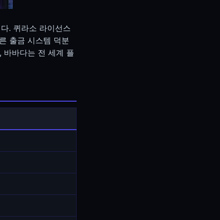
니다. 퀴라소 라이선스
른 출금 시스템 덕분
 바바다는 전 세계 플