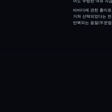
어도 무방한 여유 자
바바다에 관한 흥미로운
거쳐 선택되었다는 전
반복되는 음절(두운법