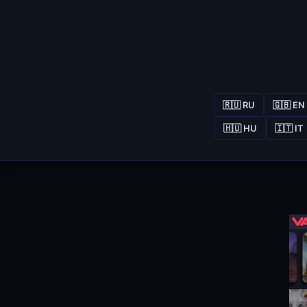
🇷🇺 RU
🇬🇧 EN
🇭🇺 HU
🇮🇹 IT