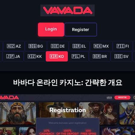
Login
Register
🇦🇿 AZ
🇧🇬 BG
🇩🇪 DE
🇬🇷 EL
🇲🇽 MX
🇫🇮 FI
🇯🇵 JA
🇰🇿 KK
🇰🇷 KO
🇵🇱 PL
🇧🇷 BR
🇸🇪 SV
바바다 온라인 카지노: 간략한 개요