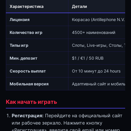
Характеристика
Детали
Лицензия
Кюрасао (Antillephone N.V.)
Количество игр
4500+ наименований
Типы игр
Слоты, Live-игры, Столы, Ту
Мин. депозит
$1 / €1 / 50 RUB
Скорость выплат
От 10 минут до 24 hours
Мобильная версия
Адаптивный сайт и мобильн
Как начать играть
Регистрация:
Перейдите на официальный сайт
или рабочее зеркало. Нажмите кнопку
«Регистрация», введите свой email или номер