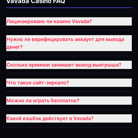
Vavada Casino FAQ
Лицензировано ли казино Vavada?
Нужно ли верифицировать аккаунт для вывода
денег?
Сколько времени занимает вывод выигрыша?
Что такое сайт-зеркало?
Можно ли играть бесплатно?
Какой кэшбэк действует в Vavada?